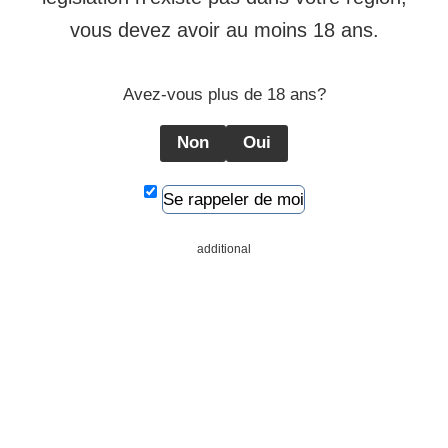
vous devez avoir au moins 18 ans.
Avez-vous plus de 18 ans?
Non
Oui
Se rappeler de moi
additional
En poursuivant votre navigation sur ce site, vous acceptez
l’utilisation des cookies analytiques pour collecter les
statistiques de visite du site.
Accepter
Personnaliser