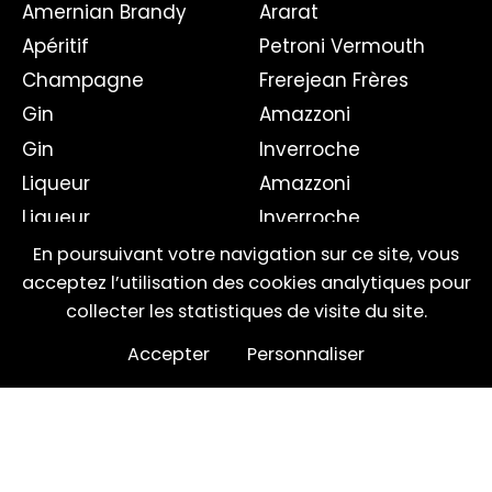
Amernian Brandy
Ararat
Apéritif
Petroni Vermouth
Champagne
Frerejean Frères
Gin
Amazzoni
Gin
Inverroche
Liqueur
Amazzoni
Liqueur
Inverroche
Tea Spirit
Génépi
En poursuivant votre navigation sur ce site, vous
acceptez l’utilisation des cookies analytiques pour
Tea Spirit
Génépi
collecter les statistiques de visite du site.
Vermouth
Song Cha
Accepter
Personnaliser
Vodka
Song Cha
Whiskey
St Petroni
Whisky
Carvia
L'Orbe