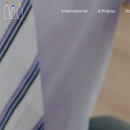
International
A Propos
No