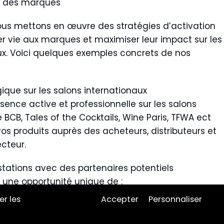
e des marques
nous mettons en œuvre des stratégies d’activation
r vie aux marques et maximiser leur impact sur les
x. Voici quelques exemples concrets de nos
ique sur les salons internationaux
ence active et professionnelle sur les salons
 BCB, Tales of the Cocktails, Wine Paris, TFWA ect
s produits auprès des acheteurs, distributeurs et
ecteur.
tations avec des partenaires potentiels
 une opportunité unique de :
ts à des distributeurs, importateurs, ou acheteurs
er les
Accepter
Personnaliser
t avec des experts et influenceurs du secteur.