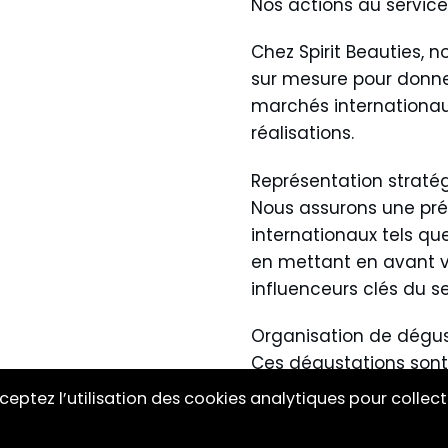
Nos actions au servic
Chez Spirit Beauties, 
sur mesure pour donne
marchés internationau
réalisations.
Représentation stratég
Nous assurons une prés
internationaux tels que
en mettant en avant vo
influenceurs clés du s
Organisation de dégus
Ces dégustations sont
– Présenter vos produi
ceptez l’utilisation des cookies analytiques pour collect
intéressés.
– Échanger directemen