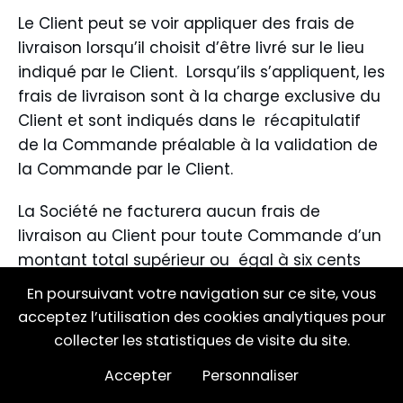
Le Client peut se voir appliquer des frais de
livraison lorsqu’il choisit d’être livré sur le lieu
indiqué par le Client. Lorsqu’ils s’appliquent, les
frais de livraison sont à la charge exclusive du
Client et sont indiqués dans le récapitulatif
de la Commande préalable à la validation de
la Commande par le Client.
La Société ne facturera aucun frais de
livraison au Client pour toute Commande d’un
montant total supérieur ou égal à six cents
euros toutes taxes comprises (600 € TTC).
En poursuivant votre navigation sur ce site, vous
acceptez l’utilisation des cookies analytiques pour
Pour toute Commande d’un montant total
collecter les statistiques de visite du site.
inférieur ou égale à cinq cent quatre-vingt-
dix-neuf euros toutes taxes comprises (599 €
Accepter
Personnaliser
TTC), la Société facturera au Client des frais